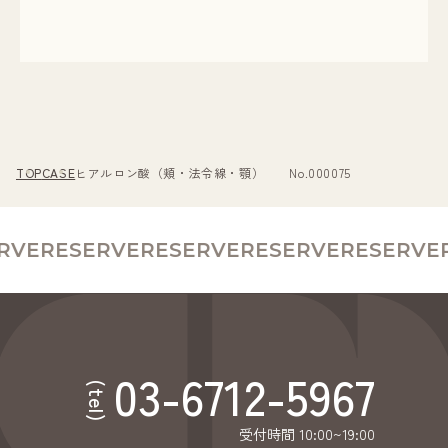
TOP
CASE
ヒアルロン酸（頬・法令線・顎） No.000075
RVE
RESERVE
RESERVE
RESERVE
RESERVE
R
03-6712-5967
(tel)
受付時間 10:00~19:00