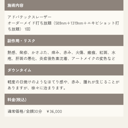
施術内容
アドバテックスレーザー
オーダーメイド打ち放題（589nm＋1319nm＋ニキビショット打
ち放題） 1回
副作用・リスク
熱感、発疹、かさぶた、痒み、赤み、火傷、瘢痕、紅斑、水
疱、肝斑の悪化、炎症後色素沈着、アートメイクの変色など
ダウンタイム
軽度の日焼けのようなほてり感や、赤み、腫れが生じることが
ありますが、徐々に治まります。
料金(税込)
通常価格/全顔30分 ¥36,000