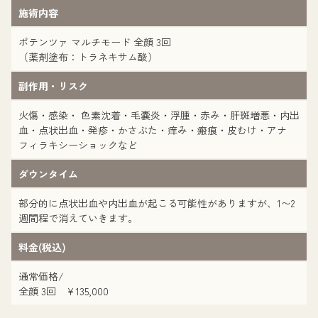
施術内容
ポテンツァ マルチモード 全顔 3回
（薬剤塗布：トラネキサム酸）
副作用・リスク
火傷・感染・ 色素沈着・毛嚢炎・浮腫・赤み・肝斑増悪・内出
血・点状出血・発疹・かさぶた・痒み・瘢痕・皮むけ・アナ
フィラキシーショックなど
ダウンタイム
部分的に点状出血や内出血が起こる可能性がありますが、1〜2
週間程で消えていきます。
料金(税込)
通常価格/
全顔 3回 ¥135,000