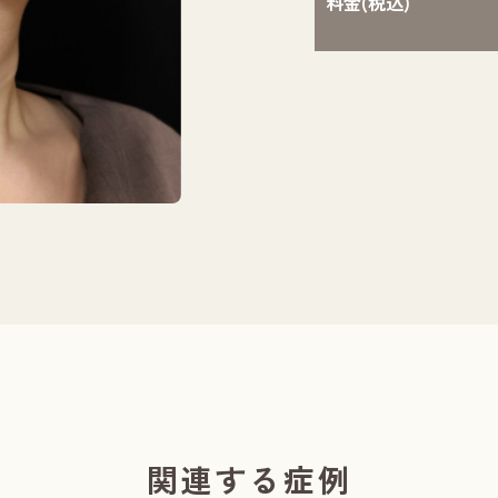
料金(税込)
施術前／２ヶ月
関連する症例