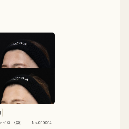
射
イロ （額） No.000004