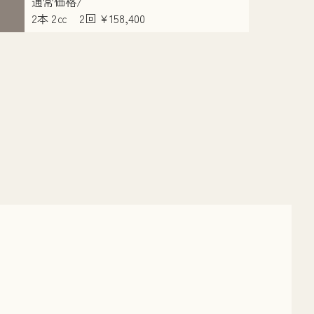
通常価格/
2本 2㏄ 2回 ¥158,400
後
施術前／２