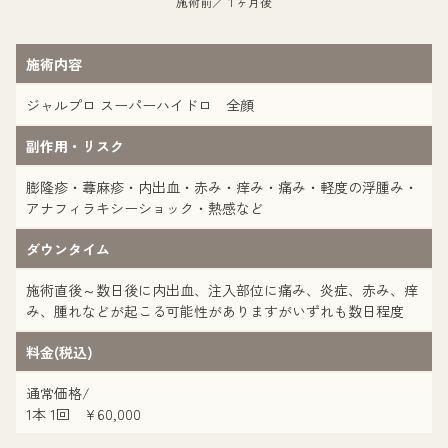
施術前／１ヶ月後
施術内容
ジャルプロ スーパーハイドロ 全顔
副作用・リスク
膨隆疹・蕁麻疹・内出血・赤み・痒み・痛み・軽度の浮腫み・
アナフィラキシーショック・熱感など
ダウンタイム
施術直後～数日後に内出血、注入部位に痛み、炎症、赤み、痒
み、腫れなどが起こる可能性がありますがいずれも数日程度
料金(税込)
通常価格/
1本 1回 ¥60,000