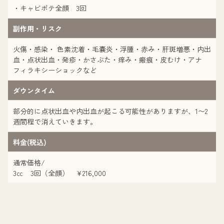
・キャビポテ全顔 3回
副作用・リスク
火傷・感染・ 色素沈着・毛嚢炎・浮腫・赤み・肝斑増悪・内出
血・点状出血・発疹・かさぶた・痒み・瘢痕・皮むけ・アナ
フィラキシーショックなど
ダウンタイム
部分的に点状出血や内出血が起こる可能性がありますが、1〜2
週間程で消えていきます。
料金(税込)
通常価格/
3㏄ 3回（全顔） ¥216,000