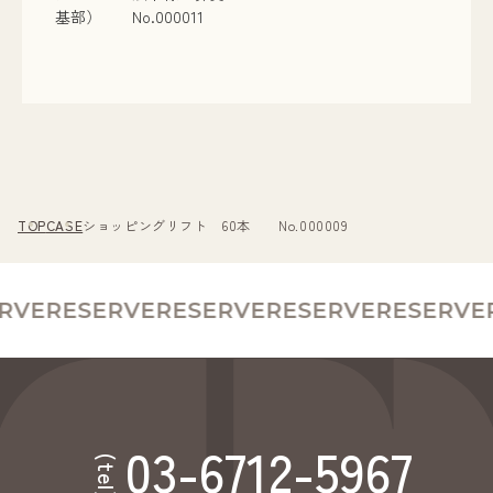
基部） No.000011
TOP
CASE
ショッピングリフト 60本 No.000009
RVE
RESERVE
RESERVE
RESERVE
RESERVE
R
03-6712-5967
(tel)