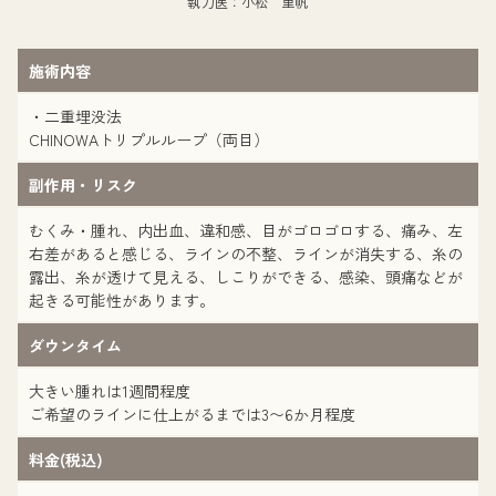
執刀医：小松 里帆
施術内容
・二重埋没法
CHINOWAトリプルループ（両目）
副作用・リスク
むくみ・腫れ、内出血、違和感、目がゴロゴロする、痛み、左
右差があると感じる、ラインの不整、ラインが消失する、糸の
露出、糸が透けて見える、しこりができる、感染、頭痛などが
起きる可能性があります。
ダウンタイム
大きい腫れは1週間程度
ご希望のラインに仕上がるまでは3〜6か月程度
料金(税込)