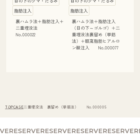
目の下のクマ・たるみ
目の下のクマ・たるみ
脂肪注入
脂肪注入
裏ハムラ法＋脂肪注入＋
裏ハムラ法＋脂肪注入
二重埋没法
（目の下～ゴルゴ）＋二
No.000022
重埋没法裏留め（挙筋
法）＋眼窩脂肪ヒアルロ
ン酸注入 No.000077
TOP
CASE
二重埋没法 裏留め（挙筋法） No.000005
VE
RESERVE
RESERVE
RESERVE
RESERVE
RE