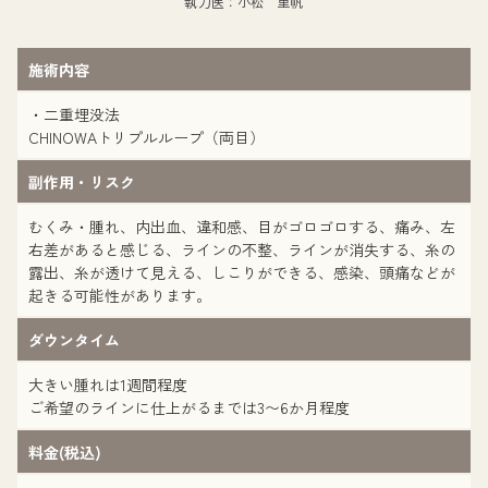
執刀医：小松 里帆
施術内容
・二重埋没法
CHINOWAトリプルループ（両目）
副作用・リスク
むくみ・腫れ、内出血、違和感、目がゴロゴロする、痛み、左
右差があると感じる、ラインの不整、ラインが消失する、糸の
露出、糸が透けて見える、しこりができる、感染、頭痛などが
起きる可能性があります。
ダウンタイム
大きい腫れは1週間程度
ご希望のラインに仕上がるまでは3〜6か月程度
料金(税込)