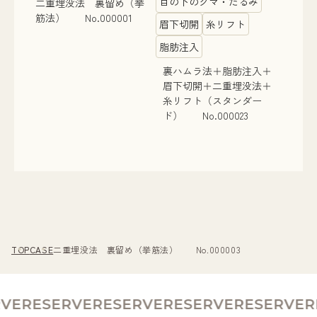
目の下のクマ・たるみ
二重埋没法 裏留め（挙
筋法） No.000001
眉下切開
糸リフト
脂肪注入
裏ハムラ法＋脂肪注入＋
眉下切開＋二重埋没法＋
糸リフト（スタンダー
ド） No.000023
TOP
CASE
二重埋没法 裏留め（挙筋法） No.000003
VE
RESERVE
RESERVE
RESERVE
RESERVE
RE