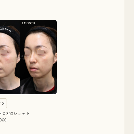
オＸ
オX 300ショット
066