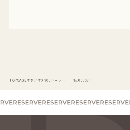
TOP
CASE
オリジオX 300ショット No.000034
VE
RESERVE
RESERVE
RESERVE
RESERVE
R