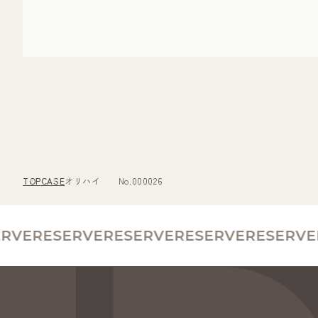
TOP
CASE
オリハイ No.000026
VE
RESERVE
RESERVE
RESERVE
RESERVE
R