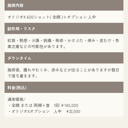
施術内容
オリジオX 600ショット( 全顔 )＋オプション 人中
副作用・リスク
紅斑・熱感・火傷・鈍痛・発疹・かさぶた・痒み・皮むけ・色
素沈着などの可能性があります。
ダウンタイム
施術後、腫れやむくみ、赤みなどが出ることがありますが数日
で落ち着きます。
料金(税込)
通常価格/
・全顔 または 両頬＋首 1回 ¥140,000
・オリジオXオプション 人中 ¥22,000