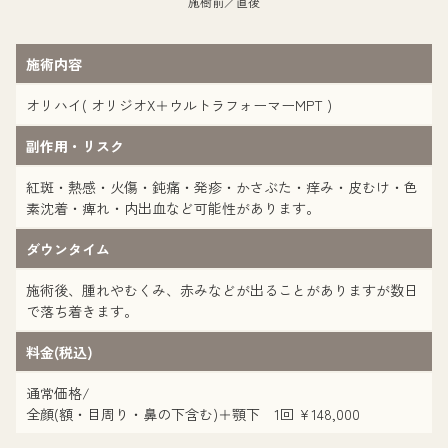
施樹前／直後
施術内容
オリハイ( オリジオX＋ウルトラフォーマーMPT )
副作用・リスク
紅斑・熱感・火傷・鈍痛・発疹・かさぶた・痒み・皮むけ・色
素沈着・痺れ・内出血など可能性があります。
ダウンタイム
施術後、腫れやむくみ、赤みなどが出ることがありますが数日
で落ち着きます。
料金(税込)
通常価格/
全顔(額・目周り・鼻の下含む)＋顎下 1回 ¥148,000