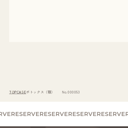
TOP
CASE
ボトックス（顎） No.000053
E
RESERVE
RESERVE
RESERVE
RESERVE
RE