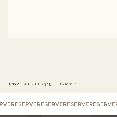
TOP
CASE
ボトックス（眉間） No.000049
VE
RESERVE
RESERVE
RESERVE
RESERVE
RE