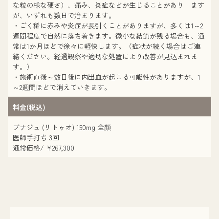
な粒の様な硬さ）、痛み、炎症などが生じることがあり ます
が、いずれも数日で治まります。
・ごく稀に赤みや炎症が長引くことがありますが、多くは1～2
週間程度で自然に落ち着きます。微小な結節が残る場合も、通
常は1か月ほどで徐々に軽快します。（症状が続く場合はご連
絡ください。経過観察や適切な処置により改善が見込まれま
す。）
・施術直後～数日後に内出血が起こる可能性がありますが、1
～2週間ほどで消えていきます。
料金(税込)
ブナジュ (リトゥオ) 150mg 全顔
医師手打ち 3回
通常価格/ ¥267,300