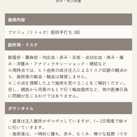
赤み・毛穴改善
施術内容
ブナジュ（リトゥオ）医師手打ち 3回
副作用・リスク
膨隆疹・蕁麻疹・内出血・赤み・炎症・点状出血・痒み・痛
み・浮腫み・アナフィラキシーショック・硬結など
※現時点では、ヒト由来の成分注入によるリスク回避の観点か
ら、施術後の献血・輸血は推奨しません。
※この点を理解した上で施術を受けることをご検討ください。
但し、親族から同意のもとで行う輸血提供など、他の医療行為
に問題が生じるわけではありません。
ダウンタイム
・直後は注入箇所がポコポコしていますが、1～3日程度で徐々
に引いていきます。
・施術後は、一時的に腫れ、赤み、むくみ、微小な結節（小さ