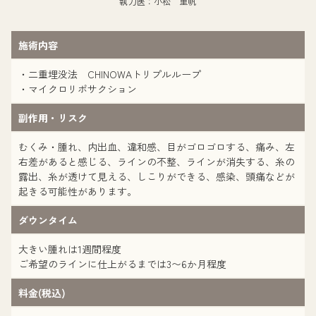
執刀医：小松 里帆
施術内容
・二重埋没法 CHINOWAトリプルループ
・マイクロリポサクション
副作用・リスク
むくみ・腫れ、内出血、違和感、目がゴロゴロする、痛み、左
右差があると感じる、ラインの不整、ラインが消失する、糸の
露出、糸が透けて見える、しこりができる、感染、頭痛などが
起きる可能性があります。
ダウンタイム
大きい腫れは1週間程度
ご希望のラインに仕上がるまでは3〜6か月程度
料金(税込)