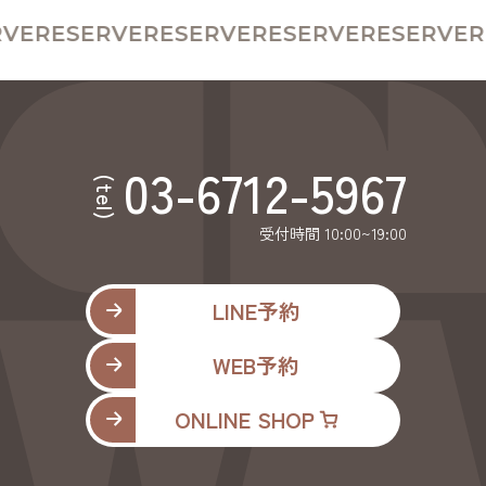
VE
RESERVE
RESERVE
RESERVE
RESERVE
RE
03-6712-5967
(tel)
受付時間 10:00~19:00
LINE予約
WEB予約
ONLINE SHOP