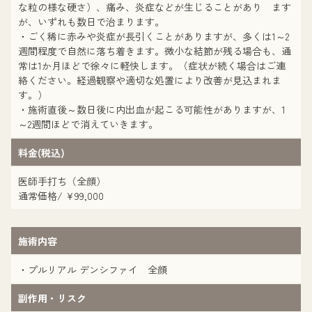
な粒の様な硬さ）、痛み、炎症などが生じることがあり ます
が、いずれも数日で治まります。
・ごく稀に赤みや炎症が長引くことがありますが、多くは1～2
週間程度で自然に落ち着きます。微小な結節が残る場合も、通
常は1か月ほどで徐々に軽快します。（症状が続く場合はご連
絡ください。経過観察や適切な処置により改善が見込まれま
す。）
・施術直後～数日後に内出血が起こる可能性がありますが、1
～2週間ほどで消えていきます。
料金(税込)
医師手打ち（全顔）
通常価格/ ¥99,000
施術内容
・プルリアル デンシファイ 全顔
副作用・リスク