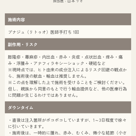
担当医：山本 りさ
施術内容
ブナジュ（リトゥオ）医師手打ち 1回
副作用・リスク
膨隆疹・蕁麻疹・内出血・赤み・炎症・点状出血・痒み・痛
み・浮腫み・アナフィラキシーショック・硬結など
※現時点では、ヒト由来の成分注入によるリスク回避の観点か
ら、施術後の献血・輸血は推奨しません。
※この点を理解した上で施術を受けることをご検討ください。
但し、親族から同意のもとで行う輸血提供など、他の医療行為
に問題が生じるわけではありません。
ダウンタイム
・直後は注入箇所がポコポコしていますが、1～3日程度で徐々
に引いていきます。
・施術後は、一時的に腫れ、赤み、むくみ、微小な結節（小さ