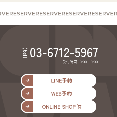
VE
RESERVE
RESERVE
RESERVE
RESERVE
R
03-6712-5967
(tel)
受付時間 10:00~19:00
LINE予約
WEB予約
ONLINE SHOP