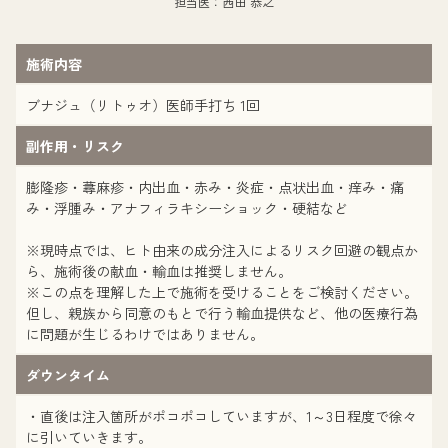
担当医：西田 恭之
施術内容
ブナジュ（リトゥオ）医師手打ち 1回
副作用・リスク
膨隆疹・蕁麻疹・内出血・赤み・炎症・点状出血・痒み・痛
み・浮腫み・アナフィラキシーショック・硬結など
※現時点では、ヒト由来の成分注入によるリスク回避の観点か
ら、施術後の献血・輸血は推奨しません。
※この点を理解した上で施術を受けることをご検討ください。
但し、親族から同意のもとで行う輸血提供など、他の医療行為
に問題が生じるわけではありません。
ダウンタイム
・直後は注入箇所がポコポコしていますが、1～3日程度で徐々
に引いていきます。