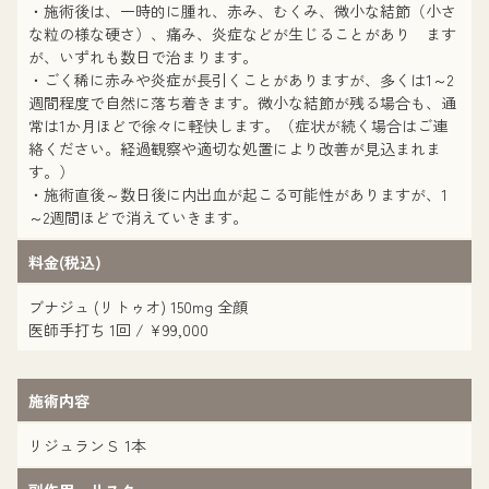
・施術後は、一時的に腫れ、赤み、むくみ、微小な結節（小さ
な粒の様な硬さ）、痛み、炎症などが生じることがあり ます
が、いずれも数日で治まります。
・ごく稀に赤みや炎症が長引くことがありますが、多くは1～2
週間程度で自然に落ち着きます。微小な結節が残る場合も、通
常は1か月ほどで徐々に軽快します。（症状が続く場合はご連
絡ください。経過観察や適切な処置により改善が見込まれま
す。）
・施術直後～数日後に内出血が起こる可能性がありますが、1
～2週間ほどで消えていきます。
料金(税込)
ブナジュ (リトゥオ) 150mg 全顔
医師手打ち 1回 / ¥99,000
施術内容
リジュランＳ 1本