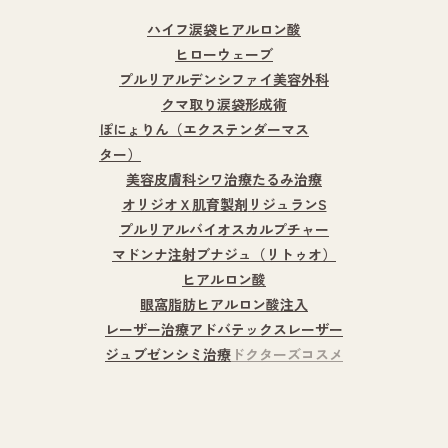
ハイフ
涙袋ヒアルロン酸
ヒローウェーブ
プルリアルデンシファイ
美容外科
クマ取り
涙袋形成術
ぽにょりん（エクステンダーマス
ター）
美容皮膚科
シワ治療
たるみ治療
オリジオＸ
肌育製剤
リジュランS
プルリアルバイオスカルプチャー
マドンナ注射
ブナジュ（リトゥオ）
ヒアルロン酸
眼窩脂肪ヒアルロン酸注入
レーザー治療
アドバテックスレーザー
ジュブゼン
シミ治療
ドクターズコスメ